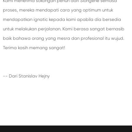
Kami menerima sokongan penuh dari Siongene semasa
proses, mereka mendapati cara yang optimum untuk
mendapatkan ignatic kepada kami apabila dia bersedia
untuk melakukan perjalanan. Kami berasa sangat bernasib
baik bahawa orang yang mesra dan profesional itu wujud.
Terima kasih memang sangat!
-- Dari Stanislav Hejny