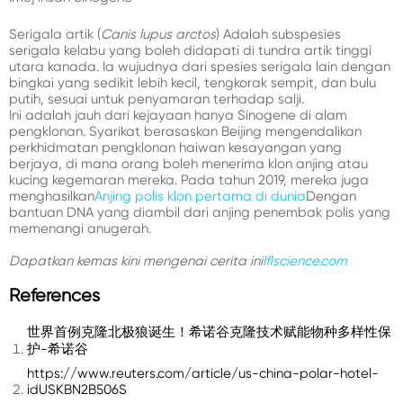
Serigala artik (
Canis lupus arctos
) Adalah subspesies
serigala kelabu yang boleh didapati di tundra artik tinggi
utara kanada. Ia wujudnya dari spesies serigala lain dengan
bingkai yang sedikit lebih kecil, tengkorak sempit, dan bulu
putih, sesuai untuk penyamaran terhadap salji.
Ini adalah jauh dari kejayaan hanya Sinogene di alam
pengklonan. Syarikat berasaskan Beijing mengendalikan
perkhidmatan pengklonan haiwan kesayangan yang
berjaya, di mana orang boleh menerima klon anjing atau
kucing kegemaran mereka. Pada tahun 2019, mereka juga
menghasilkan
Anjing polis klon pertama di dunia
Dengan
bantuan DNA yang diambil dari anjing penembak polis yang
memenangi anugerah.
Dapatkan kemas kini mengenai cerita ini
Iflscience.com
References
世界首例克隆北极狼诞生！希诺谷克隆技术赋能物种多样性保
护-希诺谷
https://www.reuters.com/article/us-china-polar-hotel-
idUSKBN2B506S