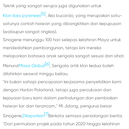
Teknik yang sangat serupa juga digunakan untuk
[5]
Klon ibex pyrenees
, Aka bucardo, yang merupakan satu-
satunya contoh haiwan yang dibangkitkan dari kepupusan
(walaupun sangat ringkas).
Sinogene menunggu 100 hari selepas kelahiran Maya untuk
mendedahkan pembangunan, tetapi kini mereka
melaporkan bahawa anak serigala sangat sesuai dan sihat.
[6]
Menurut
Masa Global
, Serigala artik klon kedua boleh
dilahirkan seawal minggu beliau.
"Ini bukan sahaja pencapaian kerjasama penyelidikan kami
dengan Harbin Polarland, tetapi juga percubaan dan
kejayaan baru kami dalam perlindungan dan pembiakan
haiwan liar dan terancam," Mi Jidong, pengurus besar
[7]
Sinogene,
Dilaporkan
Berkata semasa persidangan berita.
"Dari permulaan projek pada tahun 2020 hingga kelahiran