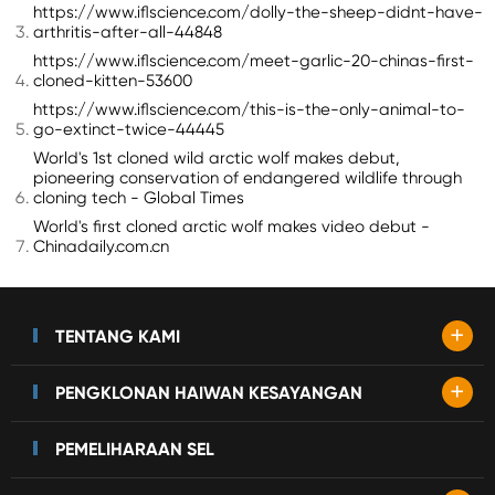
https://www.iflscience.com/dolly-the-sheep-didnt-have-
arthritis-after-all-44848
https://www.iflscience.com/meet-garlic-20-chinas-first-
cloned-kitten-53600
https://www.iflscience.com/this-is-the-only-animal-to-
go-extinct-twice-44445
World's 1st cloned wild arctic wolf makes debut,
pioneering conservation of endangered wildlife through
cloning tech - Global Times
World's first cloned arctic wolf makes video debut -
Chinadaily.com.cn
+
TENTANG KAMI
+
PENGKLONAN HAIWAN KESAYANGAN
PEMELIHARAAN SEL