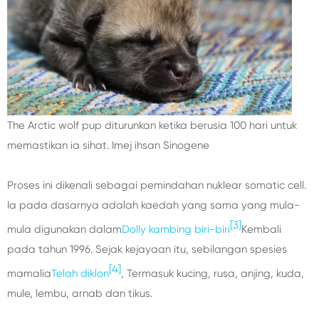
The Arctic wolf pup diturunkan ketika berusia 100 hari untuk
memastikan ia sihat. Imej ihsan Sinogene
Proses ini dikenali sebagai pemindahan nuklear somatic cell.
Ia pada dasarnya adalah kaedah yang sama yang mula-
[3]
mula digunakan dalam
Dolly kambing biri-biri
Kembali
pada tahun 1996. Sejak kejayaan itu, sebilangan spesies
[4]
mamalia
Telah diklon
, Termasuk kucing, rusa, anjing, kuda,
mule, lembu, arnab dan tikus.