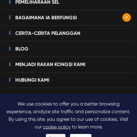
PEMELIHARAAN SEL
+
BAGAIMANA IA BERFUNGSI
CERITA-CERITA PELANGGAN
BLOG
MENJADI RAKAN KONGSI KAMI
HUBUNGI KAMI
We use cookies to offer you a better browsing
Hak cipta©
2023 Sinogene Pet Cloning.
Semua hak cipta
experience, analyze site traffic and personalize content.
By using this site, you agree to our use of cookies. Visit
terpelihara.
our
to learn more.
cookie policy
Sitemap
Dasar privasi