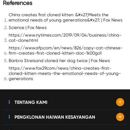
References
China creates first cloned kitten: &#x27;Meets the
emotional needs of young generations&#x27; | Fox News
Science | Fox News
https://www.nytimes.com/2019/09/04/business/china-
cat-clone.html
https://www.afp.com/en/news/826/copy-cat-chinese-
firm-creates-first-cloned-kitten-doc-1k00go1
Barbra Streisand cloned her dog twice | Fox News
https://www.fox29.com/news/china-creates-first-
cloned-kitten-meets-the-emotional-needs-of-young-
generations
+
TENTANG KAMI
+
PENGKLONAN HAIWAN KESAYANGAN