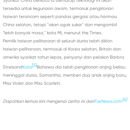
Syarikat China berkata ia berharap teknologi ini akan
tersedia untuk kegunaan awam, termasuk pengklonan
haiwan terancam seperti pandas gergasi atau harimau
China selatan, tetapi "akan agak sukar" dan mengambil
"lebih banyak masa," kata Mi, menurut the Times.
Pemilik haiwan peliharaan di seluruh dunia telah diklon
haiwan peliharaan, termasuk di Korea selatan, Britain dan
amerika syarikat tahun lepas, penyanyi dan pelakon Barbra
[5]
Streisand
Kata
Bahawa dia telah pengklonan anjing beliau
meninggal dunia, Samantha, memberi dua anak anjing baru,
Miss Violet dan Miss Scarlett.
[6]
Dapatkan kemas kini mengenai cerita ini dari
FoxNews.com.