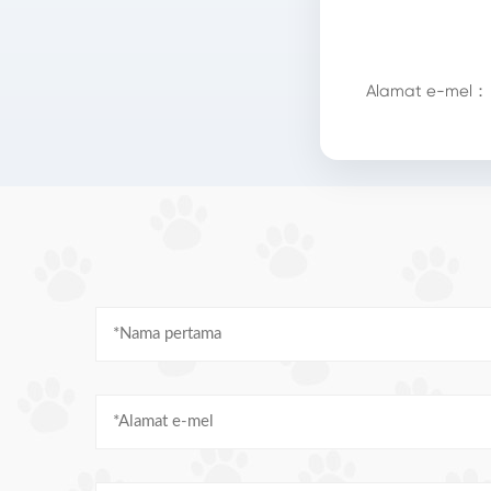
Alamat e-mel