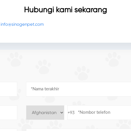
Hubungi kami sekarang
：
info@sinogenpet.com
+93