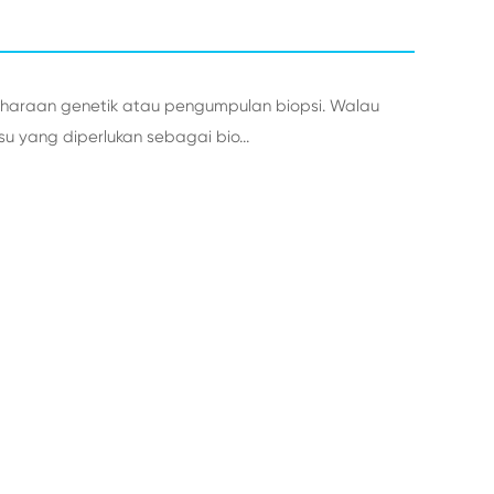
haraan genetik atau pengumpulan biopsi. Walau
yang diperlukan sebagai bio...