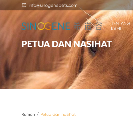

info@sinogenepets.com
TENTANG
KAMI
PETUA DAN NASIHAT
Rumah
Petua dan nasihat