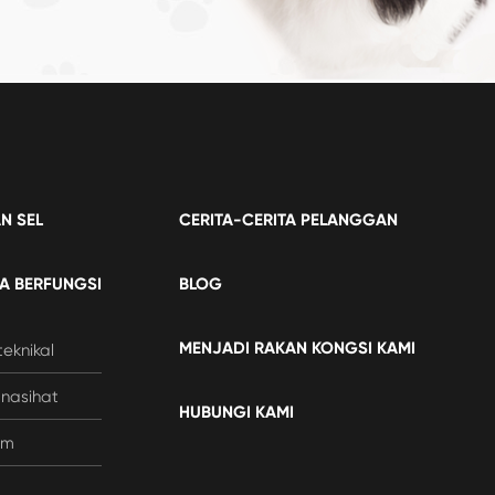
N SEL
CERITA-CERITA PELANGGAN
A BERFUNGSI
BLOG
MENJADI RAKAN KONGSI KAMI
eknikal
nasihat
HUBUNGI KAMI
im