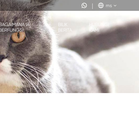


ms
BAGAIMANA IA
BILIK
HUBUNGI
BERFUNGSI
BERITA
KAMI