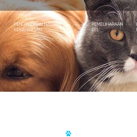
PENGKLONAN HAIWAN
PEMELIHARAAN
KESAYANGAN
SEL