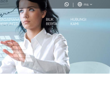


ms
BAGAIMANA IA
BILIK
HUBUNGI
BERFUNGSI
BERITA
KAMI