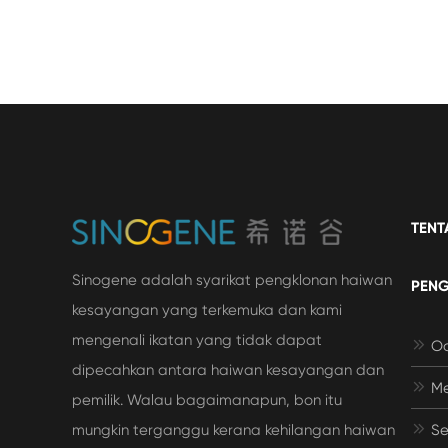
TENT
Sinogene adalah syarikat pengklonan haiwan
PEN
kesayangan yang terkemuka dan kami
mengenali ikatan yang tidak dapat

Oo
dipecahkan antara haiwan kesayangan dan

Me
pemilik. Walau bagaimanapun, bon itu
mungkin terganggu kerana kehilangan haiwan

Se