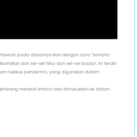
 haiwan pada dasarnya klon dengan cara "somatic
anakan dari sel-sel telur dan sel-sel badan. Ini terdiri
kkan nukleus penderma, yang digunakan dalam
erkembang menjadi embrio dan dimasukkan ke dalam