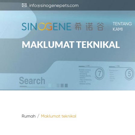

info@sinogenepets.com
TENTANG
KAMI
MAKLUMAT TEKNIKAL
Rumah
Maklumat teknikal