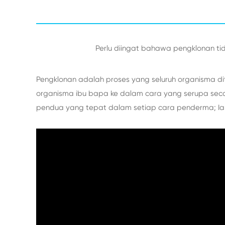
Perlu diingat bahawa pengklonan t
Pengklonan adalah proses yang seluruh organisma dit
organisma ibu bapa ke dalam cara yang serupa secar
pendua yang tepat dalam setiap cara penderma; I