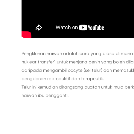
Pengklonan haiwan adalah cara yang biasa di mana
nuklear transfer" untuk menjana benih yang boleh dilaks
daripada mengambil oocyte (sel telur) dan memasu
pengklonan reproduktif dan terapeutik.
Telur ini kemudian dirangsang buatan untuk mula b
haiwan ibu pengganti.