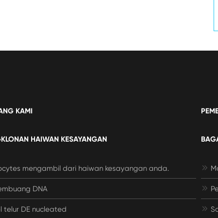
ANG KAMI
PEME
GKLONAN HAIWAN KESAYANGAN
BAGA
cytes mengambil dari haiwan kesayangan anda.

Ma
mbuang DNA

Pe
l telur DE nucleated

So