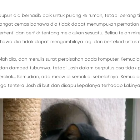
aupun dia bernasib baik untuk pulang ke rumah, tetapi perang
 sangat cemas bahawa dia tidak dapat menumpukan perhatian
henti dan berfikir tentang melakukan sesuatu. Beliau telah mi
wa dia tidak dapat mengambilnya lagi dan bertekad untuk men
lah dia, dan menulis surat perpisahan pada komputer. Kemudian 
dan damped tubuhnya, tetapi Josh dalam berputus asa tidak pe
merokok... Kemudian, ada meow di semak di sebelahnya. Kemudia
ingga tentera Josh di but dan disapu kepalanya terhadap kakiny