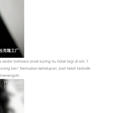
edar bahawa anak kucing itu tidak lagi di sini. "I
ang lain." Kemudian kehidupan Josh telah terbalik
h menengah.