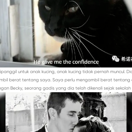
panggil untuk anak kucing, anak kucing tidak pernah muncul. Dia s
bil berat tentang saya. Saya perlu mengambil berat tentang or
dengan Becky, seorang gadis yang dia telah dikenali sejak sekola