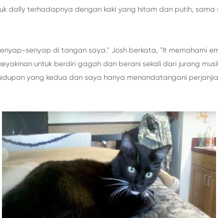
untuk dally terhadapnya dengan kaki yang hitam dan putih, sama
 senyap-senyap di tangan saya." Josh berkata, "It memahami e
kinan untuk berdiri gagah dan berani sekali dari jurang musibah
ehidupan yang kedua dan saya hanya menandatangani perjanjia