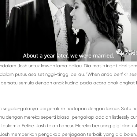
dalam Josh untuk kawan lama beliau. Dia masih ingat dari sem
alam putus asa setinggi-tinggi beliau. "When anda berfikir se
ka bersatu semula dengan anak kucing pada acara anak angkat
dan segala-galanya bergerak ke hadapan dengan lancar. Satu h
mu dengan mereka seperti biasa, pengakap adalah listlessly c
eukemia Feline. Josh telah hancur. Mereka berjuang gigi dan 
, Josh memberikan pengakap penjagaan terbaik yang dia boleh, 