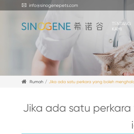

info@sinogenepets.com
TENTANG
KAMI
Rumah
Jika ada satu perkara yang boleh menghala
Jika ada satu perkar