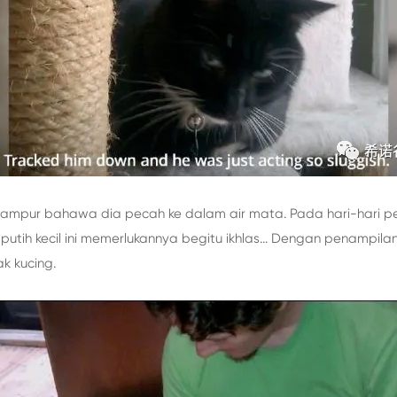
ampur bahawa dia pecah ke dalam air mata. Pada hari-hari pe
utih kecil ini memerlukannya begitu ikhlas... Dengan penampilan
k kucing.