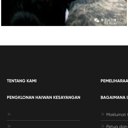
TENTANG KAMI
PEMELIHARAA
PENGKLONAN HAIWAN KESAYANGAN
BAGAIMANA I


Maklumat t


Petua dan 