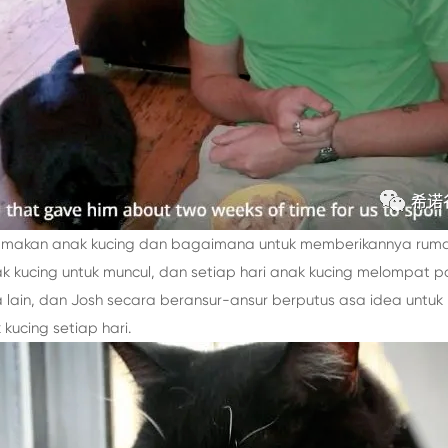
makan anak kucing dan bagaimana untuk memberikannya rumah
ak kucing untuk muncul, dan setiap hari anak kucing melompat
 lain, dan Josh secara beransur-ansur berputus asa idea untu
ucing setiap hari.