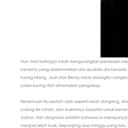
Hari-hari bahagia tidak mengurangkan perasaan men
bertemu yang diselamatkan dia apabila dia berada d
kucing hilang, Josh dan Becky tidak disangka-sang
pakai kucing dan dinamakan pengakap.
Pertemuan itu seolah-olah seperti kisah dongeng, 
pulang ke rumah, dan bukannya berjalan untuk berte
doktor, dan diagnosis adalah bahawa ia mempunyai L
menjadi lebih baik. Sepanjang dua minggu yang lalu