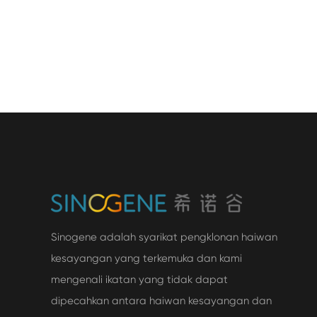
Sinogene adalah syarikat pengklonan haiwan
kesayangan yang terkemuka dan kami
mengenali ikatan yang tidak dapat
dipecahkan antara haiwan kesayangan dan