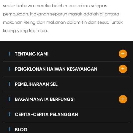
sedar bahawa mereka boleh merosakkan selepas
pembukaan. Makanan separuh masak adalah di antara
makanan kering dan makanan dalam tin dan sesuai untuk
kucing yang lebih tua.
+
TENTANG KAMI
+
PENGKLONAN HAIWAN KESAYANGAN
PEMELIHARAAN SEL
+
BAGAIMANA IA BERFUNGSI
CERITA-CERITA PELANGGAN
BLOG