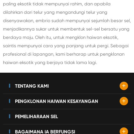
paling eksotik tidak mempunyai rahim, dan apabila
dilahirkan dari telur yang mengandungi telur yang
disenyawakan, embrio sudah mempunyai sejumlah besar sel,
menjadikannya sukar untuk membentuk sel-sel bersatu yang
berdaya maju. Oleh itu, untuk mengklon haiwan eksotik,
saintis mempunyai cara yang panjang untuk pergi. Sebagai
profesional di lapangan, kami berharap untuk pengklonan
haiwan eksotik yang berjaya tidak lama lagi.
+
TENTANG KAMI
+
PENGKLONAN HAIWAN KESAYANGAN
PEMELIHARAAN SEL
+
BAGAIMANA IA BERFUNGSI