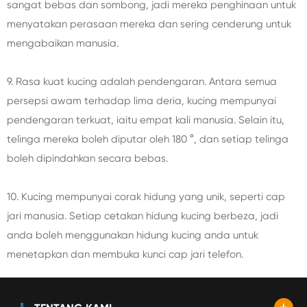
sangat bebas dan sombong, jadi mereka penghinaan untuk
menyatakan perasaan mereka dan sering cenderung untuk
mengabaikan manusia.
9. Rasa kuat kucing adalah pendengaran. Antara semua
persepsi awam terhadap lima deria, kucing mempunyai
pendengaran terkuat, iaitu empat kali manusia. Selain itu,
telinga mereka boleh diputar oleh 180 °, dan setiap telinga
boleh dipindahkan secara bebas.
10. Kucing mempunyai corak hidung yang unik, seperti cap
jari manusia. Setiap cetakan hidung kucing berbeza, jadi
anda boleh menggunakan hidung kucing anda untuk
menetapkan dan membuka kunci cap jari telefon.