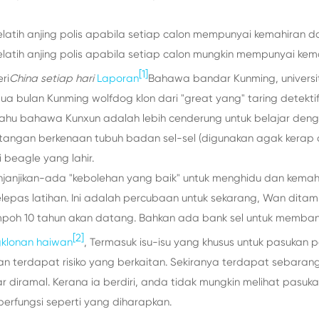
tih anjing polis apabila setiap calon mempunyai kemahiran da
tih anjing polis apabila setiap calon mungkin mempunyai kema
[1]
ri
China setiap hari
Laporan
Bahawa bandar Kunming, universit
dua bulan Kunming wolfdog klon dari "great yang" taring detekt
ahu bahawa Kunxun adalah lebih cenderung untuk belajar den
kmatangan berkenaan tubuh badan sel-sel (digunakan agak kerap 
beagle yang lahir.
anjikan-ada "kebolehan yang baik" untuk menghidu dan kemahira
lepas latihan. Ini adalah percubaan untuk sekarang, Wan dita
mpoh 10 tahun akan datang. Bahkan ada bank sel untuk membant
[2]
klonan haiwan
, Termasuk isu-isu yang khusus untuk pasukan 
n terdapat risiko yang berkaitan. Sekiranya terdapat sebara
 diramal. Kerana ia berdiri, anda tidak mungkin melihat pasukan
erfungsi seperti yang diharapkan.