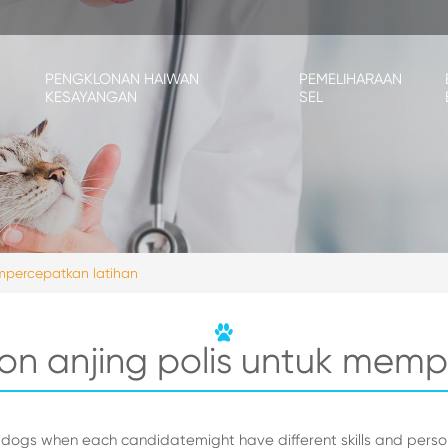
PENGKLONAN HAIWAN
PEMELIHARAAN
KESAYANGAN
SEL
empercepatkan latihan
lon anjing polis untuk mem