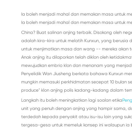
Ia boleh menjadi mahal dan memakan masa untuk mela
Ia boleh menjadi mahal dan memakan masa untuk mela
China? Buat salinan anjing terbaik. Disokong oleh nege
adalah kira-kira untuk melatih Kunxun, yang berusia 
untuk menjimatkan masa dan wang -- mereka akan t
Anak anjing itu dilaporkan telah diklon oleh ketida
mewujudkan embrio klon dan menanam yang menjadi 
Penyelidik Wan Jiusheng berkata bahawa Kunxun menj
mungkin memasuki perkhidmatan secepat 10 bulan se
produce" klon anjing polis kadang-kadang dalam te
Langkah itu boleh meningkatkan lagi soalan etika
Peng
unit yang penuh dengan anjing yang hampir sama, da
terdedah kepada penyakit atau isu-isu lain yang sukar
tergesa-gesa untuk memeluk konsep ini walaupun ia b