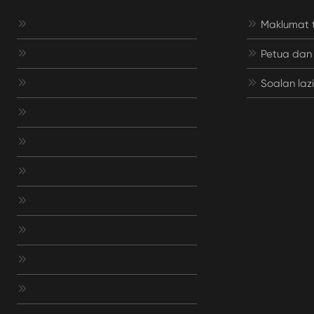


Maklumat t


Petua dan 


Soalan laz






