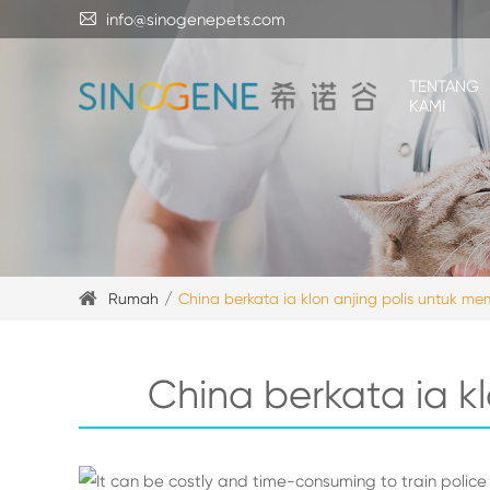

info@sinogenepets.com
TENTANG
KAMI
Rumah
China berkata ia klon anjing polis untuk m
China berkata ia k