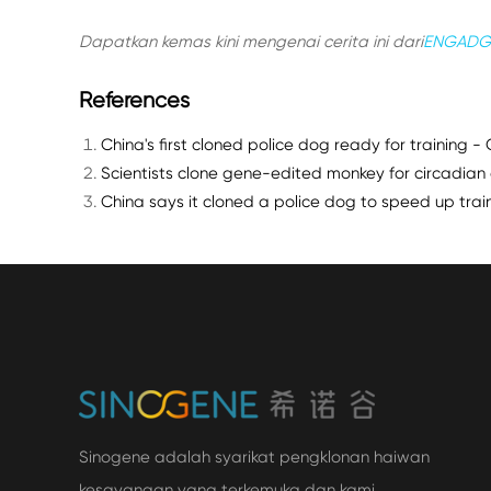
Dapatkan kemas kini mengenai cerita ini dari
ENGADG
References
China's first cloned police dog ready for training -
Scientists clone gene-edited monkey for circadian
China says it cloned a police dog to speed up trai
Sinogene adalah syarikat pengklonan haiwan
kesayangan yang terkemuka dan kami