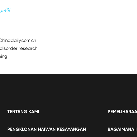
[3]
ET
 Chinadaily.com.cn
 disorder research
ning
TENTANG KAMI
PEMELIHARAA
PENGKLONAN HAIWAN KESAYANGAN
BAGAIMANA I