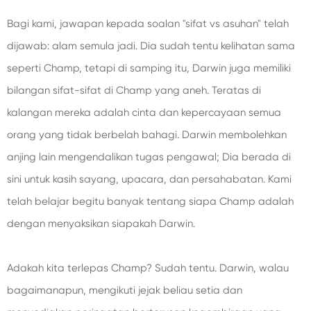
Bagi kami, jawapan kepada soalan "sifat vs asuhan" telah
dijawab: alam semula jadi. Dia sudah tentu kelihatan sama
seperti Champ, tetapi di samping itu, Darwin juga memiliki
bilangan sifat-sifat di Champ yang aneh. Teratas di
kalangan mereka adalah cinta dan kepercayaan semua
orang yang tidak berbelah bahagi. Darwin membolehkan
anjing lain mengendalikan tugas pengawal; Dia berada di
sini untuk kasih sayang, upacara, dan persahabatan. Kami
telah belajar begitu banyak tentang siapa Champ adalah
dengan menyaksikan siapakah Darwin.
Adakah kita terlepas Champ? Sudah tentu. Darwin, walau
bagaimanapun, mengikuti jejak beliau setia dan