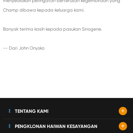
menyediakan peringatan berterusan kegembiraan yang
Champ dibawa kepada keluarga kami.
Banyak terima kasih kepada pasukan Sinogene.
-- Dari John Onysko
+
TENTANG KAMI
+
PENGKLONAN HAIWAN KESAYANGAN