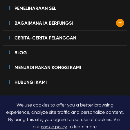
PEMELIHARAAN SEL
+
BAGAIMANA IA BERFUNGSI
CERITA-CERITA PELANGGAN
BLOG
MENJADI RAKAN KONGSI KAMI
HUBUNGI KAMI
We use cookies to offer you a better browsing
Hak cipta©
2023 Sinogene Pet Cloning.
Semua hak cipta
experience, analyze site traffic and personalize content.
By using this site, you agree to our use of cookies. Visit
terpelihara.
our
to learn more.
cookie policy
Sitemap
Dasar privasi