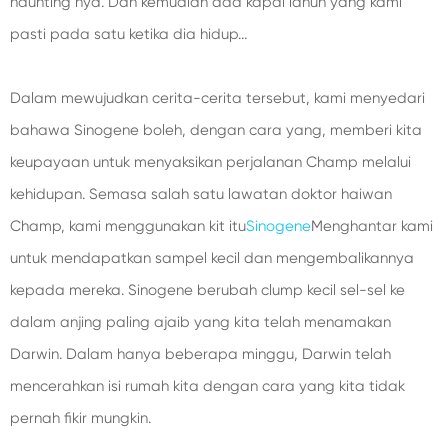
haunting nya. Dan kemudian ada kapal lanun yang kami
pasti pada satu ketika dia hidup...
Dalam mewujudkan cerita-cerita tersebut, kami menyedari
bahawa Sinogene boleh, dengan cara yang, memberi kita
keupayaan untuk menyaksikan perjalanan Champ melalui
kehidupan. Semasa salah satu lawatan doktor haiwan
Champ, kami menggunakan kit itu
Sinogene
Menghantar kami
untuk mendapatkan sampel kecil dan mengembalikannya
kepada mereka. Sinogene berubah clump kecil sel-sel ke
dalam anjing paling ajaib yang kita telah menamakan
Darwin. Dalam hanya beberapa minggu, Darwin telah
mencerahkan isi rumah kita dengan cara yang kita tidak
pernah fikir mungkin.