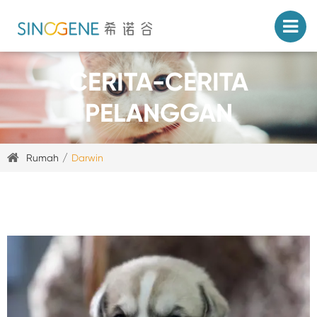
CERITA-CERITA
PELANGGAN
Rumah
Darwin